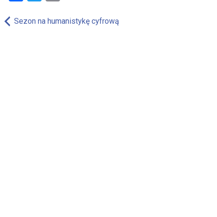
Nawigacja
Sezon na humanistykę cyfrową
wpisu