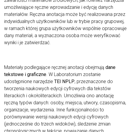
zawartości materiałów źródłowych, jak również narzędzia
umożliwiające ręczne wprowadzanie i edycję danych
materiałów. Ręczna anotacja może być realizowana przez
indywidualnych użytkowników lub w trybie pracy grupowej,
w ramach której grupa użytkowników wspólnie opracowuje
dany materiał, a wyznaczona osoba może weryfikować
wyniki i je zatwierdzać.
Materiały podlegające ręcznej anotacji obejmują
dane
tekstowe i graficzne
. W Laboratorium zostanie
udostępnione narzędzie
TEI NPLP
, przeznaczone do
tworzenia naukowych edycji cyfrowych dla tekstów
literackich i okołoliterackich. Umożliwia ono anotację
ręczną typów danych: osoby, miejsca, utwory, czasopisma,
organizacje, wydarzenia. Inne funkcjonalności to
porównywanie wersji naukowych edycji cyfrowych
(jednocześnie do trzech widoków), śledzenie zmian
chronologicznych w tekście, powiązanie danych