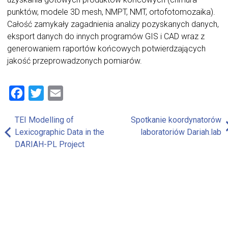
punktów, modele 3D mesh, NMPT, NMT, ortofotomozaika).
Całość zamykały zagadnienia analizy pozyskanych danych,
eksport danych do innych programów GIS i CAD wraz z
generowaniem raportów końcowych potwierdzających
jakość przeprowadzonych pomiarów.
Facebook
Twitter
Email
TEI Modelling of
Spotkanie koordynatorów
Nawigacja
Lexicographic Data in the
laboratoriów Dariah.lab
wpisu
DARIAH-PL Project