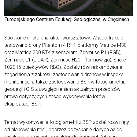
Europejskiego Centrum Edukacji Geologicznej w Chęcinach
Spotkanie miało charakter warsztatowy. W jego trakcie
testowano drony Phantom 4 RTK, platformy Matrice M30
oraz Matrice 300 RTK z sensorami Zenmuse P1 (RGB),
Zenmuse L1 (LIDAR), Zenmuse H20T (termowizja), Share
102S (5 obiektywów RBG). Zostały również omówione
zagadnienia z zakresu zastosowania dronów w inspekcji i
monitoringu, a także zastosowanie BSP w fotogrametrii,
geodezji i GIS z uwzględnieniem aktualnych przepisów
prawa dotyczących zasad wykonywania lotów i
eksploatacji BSP.
Temat wykonywania fotogrametrii z BSP został rozwinięty
od planowania misji, poprzez pozyskanie danych aż do
uzyskania gotowych produktów końcowych (chmura