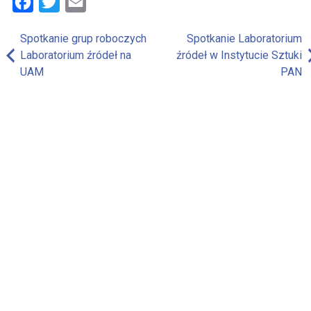
Facebook
Twitter
Email
Spotkanie grup roboczych
Spotkanie Laboratorium
Nawigacja
Laboratorium źródeł na
źródeł w Instytucie Sztuki
wpisu
UAM
PAN